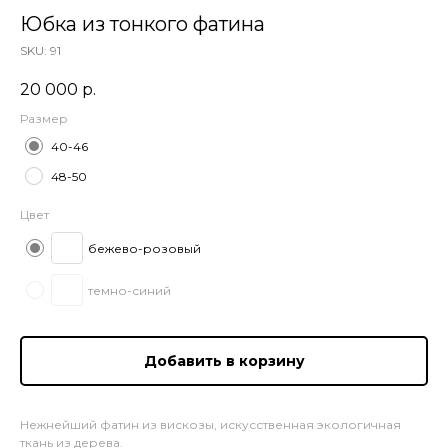
Юбка из тонкого фатина
SKU:
91
20 000
р.
Размер
40-46
48-50
Цвет
бежево-розовый
темно-синий
Добавить в корзину
Нежнейший фатин из вискозы, искусственная экологичная
ткань из дерева.