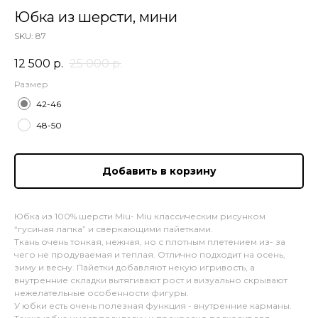
Юбка из шерсти, мини
SKU:
87
12 500
р.
25 000
р.
Размер
42-46
48-50
Добавить в корзину
Юбка из 100% шерсти Miu- Miu классическим рисунком
“гусиная лапка” и сверкающими пайетками.
Ткань очень тонкая, нежная, но с плотным плетением из- за
чего не продуваемая и теплая. Отлично подходит на осень,
зиму и весну. Пайетки добавляют некую игривость, а
внутренние складки вытягивают рост и визуально скрывают
нежелательные особенности фигуры.
У юбки есть очень полезная функция - внутренние карманы.