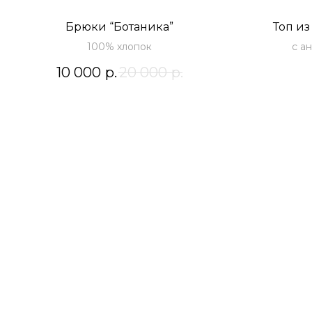
Брюки “Ботаника”
Топ из
100% хлопок
с а
10 000
р.
20 000
р.