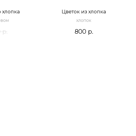
 хлопка
Цветок из хлопка
евом
хлопок
0
р.
800
р.