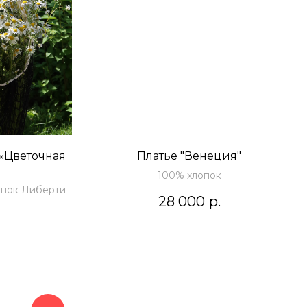
 «Цветочная
Платье "Венеция"
100% хлопок
опок Либерти
28 000
р.